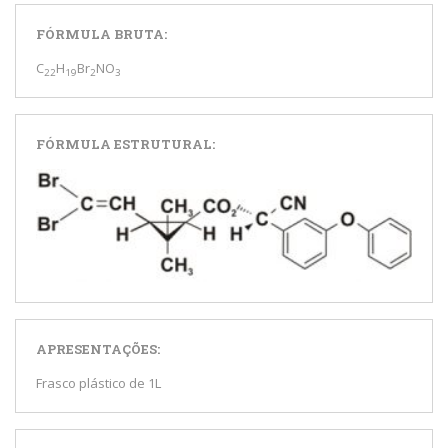
FÓRMULA BRUTA:
C
H
Br
NO
22
19
2
3
FÓRMULA ESTRUTURAL:
APRESENTAÇÕES:
Frasco plástico de 1L