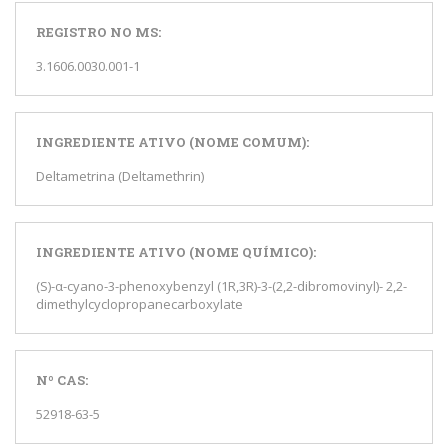
REGISTRO NO MS:
3.1606.0030.001-1
INGREDIENTE ATIVO (NOME COMUM):
Deltametrina (Deltamethrin)
INGREDIENTE ATIVO (NOME QUÍMICO):
(S)-α-cyano-3-phenoxybenzyl (1R,3R)-3-(2,2-dibromovinyl)- 2,2-
dimethylcyclopropanecarboxylate
Nº CAS:
52918-63-5