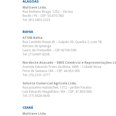
ALAGOAS
Multiave Ltda.
Rua Emiliano Braga, 1252 – Varzea
Recife / PE – CEP: 50.670-380
Tel: (81) 3453-2323
BAHIA
ATOM Bahia
Rua Candido Rissut,45 – Galpão 03, Quadra 2, Lote 7B.
Recreio de Ipitanga
Lauro de Freitas/BA – CEP:42700-590
Tel: (71)3497-8338
Nordeste Atacado – EMIS Comércio e Representações L
Avenida Eduardo Froes da Mota, 4495 – Cidade Nova
Feira de Santana / BA – CEP: 44.053-005
Tel: (75) 2101-3777
Solutta Comercial Agrícola Ltda.
Rua Juscelino Kubistchek, 1312 – Jardim Paraíso
Luís Eduardo Magalhães / BA – CEP: 47.850-000
Tel: (77) 3628-6565
CEARÁ
Multiave Ltda