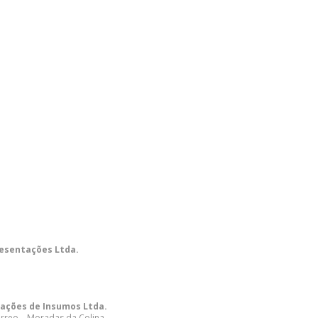
esentações Ltda.
ações de Insumos Ltda.
érreo – Moradas da Colina