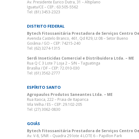
Av. Presidente Eurico Dutra, 31 – Altiplano
Iguatu/CE – CEP.: 63.505-5562
Tel: (81) 3453-2323
DISTRITO FEDERAL
Bytech Fitossanitária Prestadora de Serviços Centro Oe
Avenida Castelo Branco, 461, Qd R29, Lt 08 – Setor Bueno
Goiânia / GO – CEP: 74215-240
Tel: (62) 3274-1315
Serdi Inseticidas Comercial e Distribuidora Ltda. – ME
Rua Q C 3 Lote 7 Loja 2 – S/N – Taguatinga
Brasília / DF – CEP: 72.010-030
Tel: (61) 3562-2777
ESPÍRITO SANTO
Agropaulos Produtos Saneantes Ltda. – ME
Rua Itaoca, 222 – Praia de Itaparica
Vila Velha / ES – CEP: 29.102-205
Tel: (27) 3062-0830
GOIÁS
Bytech Fitossanitária Prestadora de Serviços Centro Oe
Av. V-8, S/NR – Quadra 29 lote 4 LOTE 6 – Papillon Park