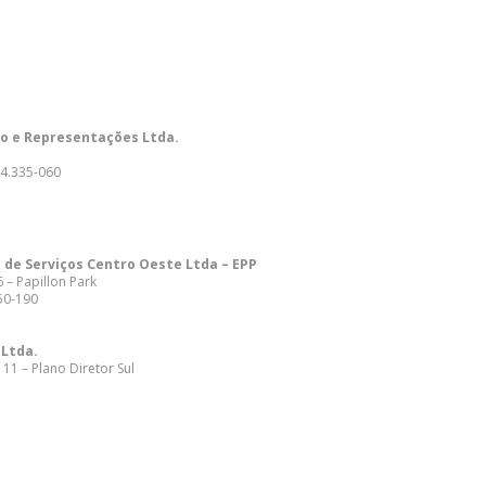
o e Representações Ltda.
54.335-060
 de Serviços Centro Oeste Ltda – EPP
 – Papillon Park
50-190
 Ltda.
 11 – Plano Diretor Sul