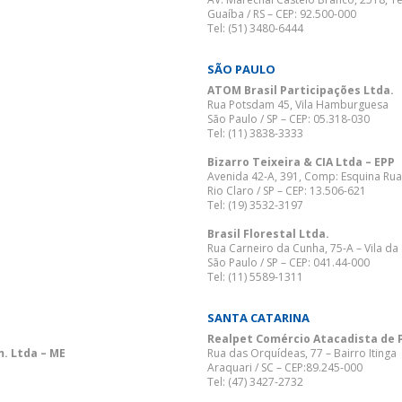
Guaíba / RS – CEP: 92.500-000
Tel: (51) 3480-6444
SÃO PAULO
ATOM Brasil Participações Ltda.
Rua Potsdam 45, Vila Hamburguesa
São Paulo / SP – CEP: 05.318-030
Tel: (11) 3838-3333
Bizarro Teixeira & CIA Ltda – EPP
Avenida 42-A, 391, Comp: Esquina Rua 
Rio Claro / SP – CEP: 13.506-621
Tel: (19) 3532-3197
Brasil Florestal Ltda.
Rua Carneiro da Cunha, 75-A – Vila da
São Paulo / SP – CEP: 041.44-000
Tel: (11) 5589-1311
SANTA CATARINA
Realpet Comércio Atacadista de 
. Ltda – ME
Rua das Orquídeas, 77 – Bairro Itinga
Araquari / SC – CEP:89.245-000
Tel: (47) 3427-2732