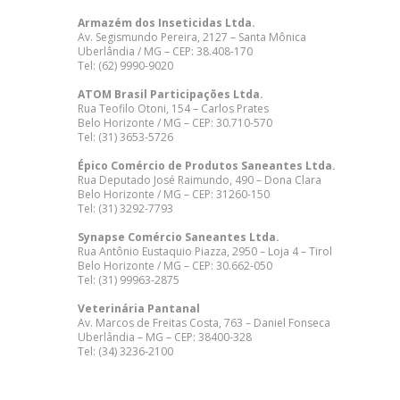
Armazém dos Inseticidas Ltda.
Av. Segismundo Pereira, 2127 – Santa Mônica
Uberlândia / MG – CEP: 38.408-170
Tel: (62) 9990-9020
ATOM Brasil Participações Ltda.
Rua Teofilo Otoni, 154 – Carlos Prates
Belo Horizonte / MG – CEP: 30.710-570
Tel: (31) 3653-5726
Épico Comércio de Produtos Saneantes Ltda.
Rua Deputado José Raimundo, 490 – Dona Clara
Belo Horizonte / MG – CEP: 31260-150
Tel: (31) 3292-7793
Synapse Comércio Saneantes Ltda.
Rua Antônio Eustaquio Piazza, 2950 – Loja 4 – Tirol
Belo Horizonte / MG – CEP: 30.662-050
Tel: (31) 99963-2875
Veterinária Pantanal
Av. Marcos de Freitas Costa, 763 – Daniel Fonseca
Uberlândia – MG – CEP: 38400-328
Tel: (34) 3236-2100