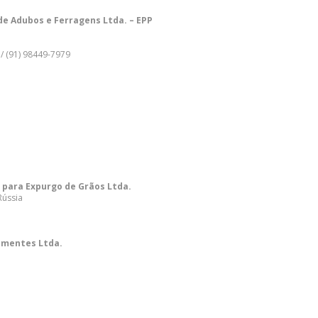
e Adubos e Ferragens Ltda. – EPP
 / (91) 98449-7979
 para Expurgo de Grãos Ltda.
Rússia
ementes Ltda.