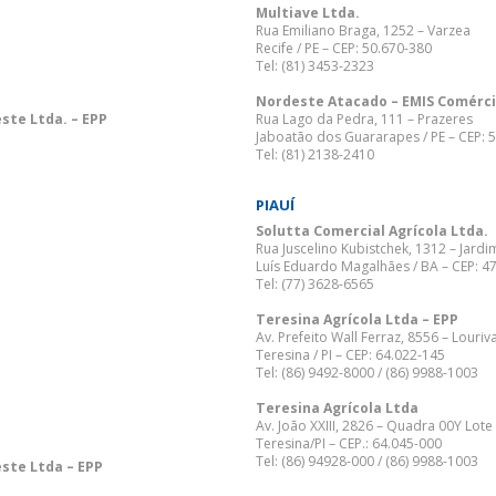
Multiave Ltda.
Rua Emiliano Braga, 1252 – Varzea
Recife / PE – CEP: 50.670-380
Tel: (81) 3453-2323
Nordeste Atacado – EMIS Comérci
ste Ltda. – EPP
Rua Lago da Pedra, 111 – Prazeres
Jaboatão dos Guararapes / PE – CEP: 
Tel: (81) 2138-2410
PIAUÍ
Solutta Comercial Agrícola Ltda.
Rua Juscelino Kubistchek, 1312 – Jardi
Luís Eduardo Magalhães / BA – CEP: 4
Tel: (77) 3628-6565
Teresina Agrícola Ltda – EPP
Av. Prefeito Wall Ferraz, 8556 – Louriv
Teresina / PI – CEP: 64.022-145
Tel: (86) 9492-8000 / (86) 9988-1003
Teresina Agrícola Ltda
Av. João XXIII, 2826 – Quadra 00Y Lote
Teresina/PI – CEP.: 64.045-000
Tel: (86) 94928-000 / (86) 9988-1003
ste Ltda – EPP