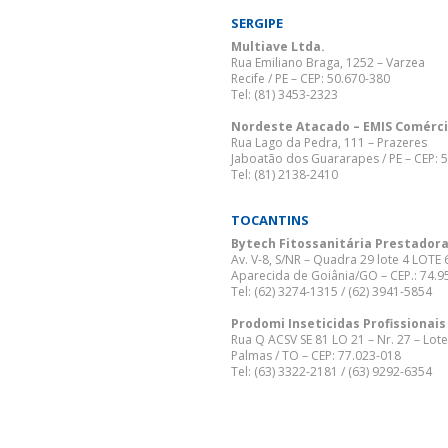
SERGIPE
Multiave Ltda.
Rua Emiliano Braga, 1252 – Varzea
Recife / PE – CEP: 50.670-380
Tel: (81) 3453-2323
Nordeste Atacado – EMIS Comérci
Rua Lago da Pedra, 111 – Prazeres
Jaboatão dos Guararapes / PE – CEP: 
Tel: (81) 2138-2410
TOCANTINS
Bytech Fitossanitária Prestadora
Av. V-8, S/NR – Quadra 29 lote 4 LOTE 6
Aparecida de Goiânia/GO – CEP.: 74.9
Tel: (62) 3274-1315 / (62) 3941-5854
Prodomi Inseticidas Profissionais
Rua Q ACSV SE 81 LO 21 – Nr. 27 – Lote
Palmas / TO – CEP: 77.023-018
Tel: (63) 3322-2181 / (63) 9292-6354