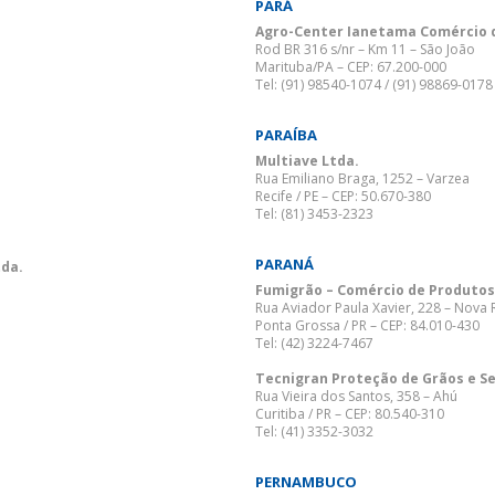
PARÁ
Agro-Center Ianetama Comércio d
Rod BR 316 s/nr – Km 11 – São João
Marituba/PA – CEP: 67.200-000
Tel: (91) 98540-1074 / (91) 98869-0178
PARAÍBA
Multiave Ltda.
Rua Emiliano Braga, 1252 – Varzea
Recife / PE – CEP: 50.670-380
Tel: (81) 3453-2323
PARANÁ
tda.
Fumigrão – Comércio de Produtos
Rua Aviador Paula Xavier, 228 – Nova 
Ponta Grossa / PR – CEP: 84.010-430
Tel: (42) 3224-7467
Tecnigran Proteção de Grãos e S
Rua Vieira dos Santos, 358 – Ahú
Curitiba / PR – CEP: 80.540-310
Tel: (41) 3352-3032
PERNAMBUCO