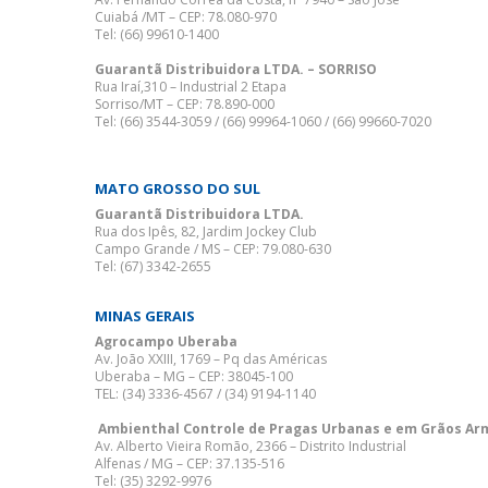
Cuiabá /MT – CEP: 78.080-970
Tel: (66) 99610-1400
Guarantã Distribuidora LTDA. – SORRISO
Rua Iraí,310 – Industrial 2 Etapa
Sorriso/MT – CEP: 78.890-000
Tel: (66) 3544-3059 / (66) 99964-1060 / (66) 99660-7020
MATO GROSSO DO SUL
Guarantã Distribuidora LTDA.
Rua dos Ipês, 82, Jardim Jockey Club
Campo Grande / MS – CEP: 79.080-630
Tel: (67) 3342-2655
MINAS GERAIS
Agrocampo Uberaba
Av. João XXIII, 1769 – Pq das Américas
Uberaba – MG – CEP: 38045-100
TEL: (34) 3336-4567 / (34) 9194-1140
Ambienthal Controle de Pragas Urbanas e em Grãos Arm
Av. Alberto Vieira Romão, 2366 – Distrito Industrial
Alfenas / MG – CEP: 37.135-516
Tel: (35) 3292-9976