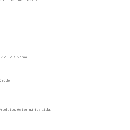
7-A – Vila Alemã
 Saúde
Produtos Veterinários Ltda.