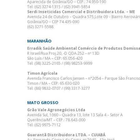
Aparecida de Goiânia/GO – CEP.: 74.950-190
Tel: (62) 3274-1315 / (62) 3941-5854
Serdi Inseticidas Comercial e Distribuidora Ltda. – ME
Avenida 24 de Outubro – Quadra 575,Lote 09 – Bairro Aeroviár
Goiânia/GO – CEP 74.435-090
(62) 3271-5588
MARANHÃO
Erradik Saúde Ambiental Comércio de Produtos Domissan
R Israel/Rua Proj.20, -D QDA.252 – nº 13D
São Luís / MA – CEP: 65.056-420
Tel: (98) 3225-2165 / (98) 98253-9999
Timon Agrícola
Avenida Francisco Carlos Jansen – n°2054 – Parque São Francis
Timon / MA – CEP: 65.630-020
Tel: (86) 9832-0707 / (99) 3317-3277
MATO GROSSO
Grão Vale Agronegócios Ltda
Avenida Sul, 1060 – Quadra 13, lote 13 Sala 4 – Setor A
Querência/MT – CEP.: 78.643-000
Tel: (62) 9975-7112
Guarantã Distribuidora LTDA. – CUIABÁ
Av. Fernando Correa da Costa, nº 7940 – São José