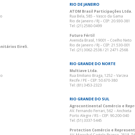
RIO DE JANEIRO
ATOM Brasil Participações Ltda.
io
Rua Bela, 585 – Vasco da Gama
Rio de Janeiro / RJ – CEP: 20.930-381
Tel: (21) 2580-0499
Futuro Fértil
Avenida Brasil, 19001 – Coelho Neto
Rio de Janeiro / RJ – CEP: 21.530-001
itários Eireli.
Tel. (21) 3062-2538 / 21 2471-2568
RIO GRANDE DO NORTE
Multiave Ltda.
co
Rua Emiliano Braga, 1252 – Varzea
Recife / PE – CEP: 50.670-380
Tel: (81) 3453-2323
RIO GRANDE DO SUL
Agrocontinental Comércio e Repr
AV. Fernando Ferrari, 562 – Anchieta
Porto Alegre / RS – CEP: 90.200-040
Tel: (51) 3337-5445
Protection Comércio e Represent
AV. Marechal Castelo Branco, 2518, T