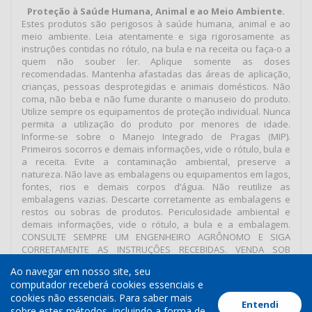
Proteção à Saúde Humana, Animal e ao Meio Ambiente.
Estes produtos são perigosos à saúde humana, animal e ao
meio ambiente. Leia atentamente e siga rigorosamente as
instruções contidas no rótulo, na bula e na receita ou faça-o a
quem não souber ler. Aplique somente as doses
recomendadas. Mantenha afastadas das áreas de aplicação,
crianças, pessoas desprotegidas e animais domésticos. Não
coma, não beba e não fume durante o manuseio do produto.
Utilize sempre os equipamentos de proteção individual. Nunca
permita a utilização do produto por menores de idade.
Informe-se sobre o Manejo Integrado de Pragas (MIP).
Primeiros socorros e demais informações, vide o rótulo, bula e
a receita. Evite a contaminação ambiental, preserve a
natureza. Não lave as embalagens ou equipamentos em lagos,
fontes, rios e demais corpos d’água. Não reutilize as
embalagens vazias. Descarte corretamente as embalagens e
restos ou sobras de produtos. Periculosidade ambiental e
demais informações, vide o rótulo, a bula e a embalagem.
CONSULTE SEMPRE UM ENGENHEIRO AGRÔNOMO E SIGA
CORRETAMENTE AS INSTRUÇÕES RECEBIDAS. VENDA SOB
RECEITUÁRIO AGRONÔMICO.
Ao navegar em nosso site, seu
computador receberá cookies essenciais e
cookies não essenciais. Para saber mais
Entendi
Termos de Uso
Política de Cookies
Política de Privacidade
sobre estes métodos, incluindo a forma de