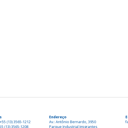
s
Endereço
E
+55 (13) 3565-1212
Av.: Antônio Bernardo, 3950
f
55 (13) 3565-1208
Parque Industrial Imigrantes