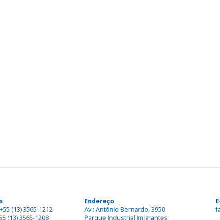
s
Endereço
E
+55 (13) 3565-1212
Av.: Antônio Bernardo, 3950
f
55 (13) 3565-1208
Parque Industrial Imigrantes