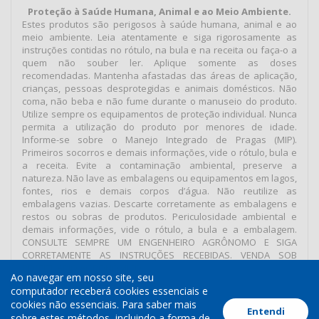
Proteção à Saúde Humana, Animal e ao Meio Ambiente.
Estes produtos são perigosos à saúde humana, animal e ao
meio ambiente. Leia atentamente e siga rigorosamente as
instruções contidas no rótulo, na bula e na receita ou faça-o a
quem não souber ler. Aplique somente as doses
recomendadas. Mantenha afastadas das áreas de aplicação,
crianças, pessoas desprotegidas e animais domésticos. Não
coma, não beba e não fume durante o manuseio do produto.
Utilize sempre os equipamentos de proteção individual. Nunca
permita a utilização do produto por menores de idade.
Informe-se sobre o Manejo Integrado de Pragas (MIP).
Primeiros socorros e demais informações, vide o rótulo, bula e
a receita. Evite a contaminação ambiental, preserve a
natureza. Não lave as embalagens ou equipamentos em lagos,
fontes, rios e demais corpos d’água. Não reutilize as
embalagens vazias. Descarte corretamente as embalagens e
restos ou sobras de produtos. Periculosidade ambiental e
demais informações, vide o rótulo, a bula e a embalagem.
CONSULTE SEMPRE UM ENGENHEIRO AGRÔNOMO E SIGA
CORRETAMENTE AS INSTRUÇÕES RECEBIDAS. VENDA SOB
RECEITUÁRIO AGRONÔMICO.
Ao navegar em nosso site, seu
computador receberá cookies essenciais e
cookies não essenciais. Para saber mais
Entendi
Termos de Uso
Política de Cookies
Política de Privacidade
sobre estes métodos, incluindo a forma de