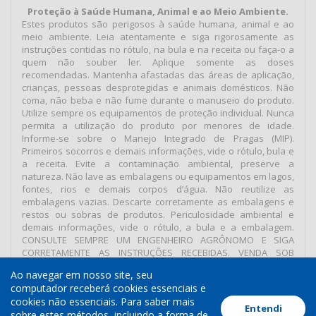
Proteção à Saúde Humana, Animal e ao Meio Ambiente.
Estes produtos são perigosos à saúde humana, animal e ao
meio ambiente. Leia atentamente e siga rigorosamente as
instruções contidas no rótulo, na bula e na receita ou faça-o a
quem não souber ler. Aplique somente as doses
recomendadas. Mantenha afastadas das áreas de aplicação,
crianças, pessoas desprotegidas e animais domésticos. Não
coma, não beba e não fume durante o manuseio do produto.
Utilize sempre os equipamentos de proteção individual. Nunca
permita a utilização do produto por menores de idade.
Informe-se sobre o Manejo Integrado de Pragas (MIP).
Primeiros socorros e demais informações, vide o rótulo, bula e
a receita. Evite a contaminação ambiental, preserve a
natureza. Não lave as embalagens ou equipamentos em lagos,
fontes, rios e demais corpos d’água. Não reutilize as
embalagens vazias. Descarte corretamente as embalagens e
restos ou sobras de produtos. Periculosidade ambiental e
demais informações, vide o rótulo, a bula e a embalagem.
CONSULTE SEMPRE UM ENGENHEIRO AGRÔNOMO E SIGA
CORRETAMENTE AS INSTRUÇÕES RECEBIDAS. VENDA SOB
RECEITUÁRIO AGRONÔMICO.
Ao navegar em nosso site, seu
computador receberá cookies essenciais e
cookies não essenciais. Para saber mais
Entendi
Termos de Uso
Política de Cookies
Política de Privacidade
sobre estes métodos, incluindo a forma de