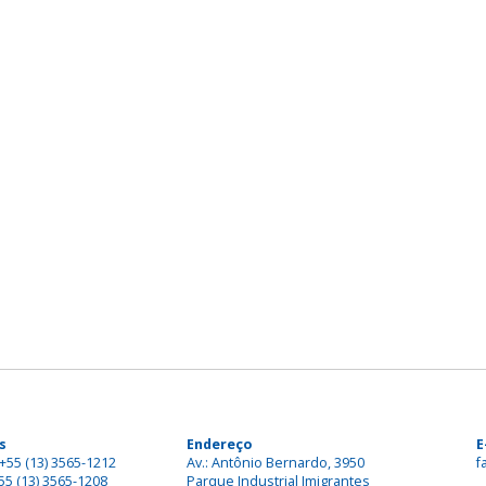
s
Endereço
E
+55 (13) 3565-1212
Av.: Antônio Bernardo, 3950
f
55 (13) 3565-1208
Parque Industrial Imigrantes