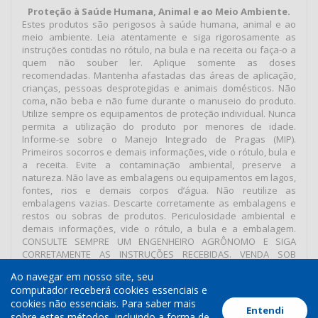
Proteção à Saúde Humana, Animal e ao Meio Ambiente.
Estes produtos são perigosos à saúde humana, animal e ao
meio ambiente. Leia atentamente e siga rigorosamente as
instruções contidas no rótulo, na bula e na receita ou faça-o a
quem não souber ler. Aplique somente as doses
recomendadas. Mantenha afastadas das áreas de aplicação,
crianças, pessoas desprotegidas e animais domésticos. Não
coma, não beba e não fume durante o manuseio do produto.
Utilize sempre os equipamentos de proteção individual. Nunca
permita a utilização do produto por menores de idade.
Informe-se sobre o Manejo Integrado de Pragas (MIP).
Primeiros socorros e demais informações, vide o rótulo, bula e
a receita. Evite a contaminação ambiental, preserve a
natureza. Não lave as embalagens ou equipamentos em lagos,
fontes, rios e demais corpos d’água. Não reutilize as
embalagens vazias. Descarte corretamente as embalagens e
restos ou sobras de produtos. Periculosidade ambiental e
demais informações, vide o rótulo, a bula e a embalagem.
CONSULTE SEMPRE UM ENGENHEIRO AGRÔNOMO E SIGA
CORRETAMENTE AS INSTRUÇÕES RECEBIDAS. VENDA SOB
RECEITUÁRIO AGRONÔMICO.
Ao navegar em nosso site, seu
computador receberá cookies essenciais e
cookies não essenciais. Para saber mais
Entendi
Termos de Uso
Política de Cookies
Política de Privacidade
sobre estes métodos, incluindo a forma de