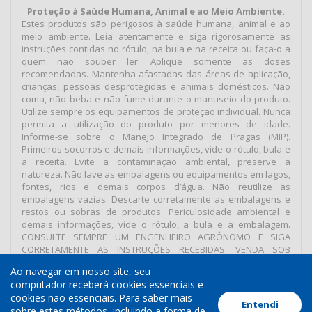
Proteção à Saúde Humana, Animal e ao Meio Ambiente.
Estes produtos são perigosos à saúde humana, animal e ao
meio ambiente. Leia atentamente e siga rigorosamente as
instruções contidas no rótulo, na bula e na receita ou faça-o a
quem não souber ler. Aplique somente as doses
recomendadas. Mantenha afastadas das áreas de aplicação,
crianças, pessoas desprotegidas e animais domésticos. Não
coma, não beba e não fume durante o manuseio do produto.
Utilize sempre os equipamentos de proteção individual. Nunca
permita a utilização do produto por menores de idade.
Informe-se sobre o Manejo Integrado de Pragas (MIP).
Primeiros socorros e demais informações, vide o rótulo, bula e
a receita. Evite a contaminação ambiental, preserve a
natureza. Não lave as embalagens ou equipamentos em lagos,
fontes, rios e demais corpos d’água. Não reutilize as
embalagens vazias. Descarte corretamente as embalagens e
restos ou sobras de produtos. Periculosidade ambiental e
demais informações, vide o rótulo, a bula e a embalagem.
CONSULTE SEMPRE UM ENGENHEIRO AGRÔNOMO E SIGA
CORRETAMENTE AS INSTRUÇÕES RECEBIDAS. VENDA SOB
RECEITUÁRIO AGRONÔMICO.
Ao navegar em nosso site, seu
computador receberá cookies essenciais e
cookies não essenciais. Para saber mais
Entendi
Termos de Uso
Política de Cookies
Política de Privacidade
sobre estes métodos, incluindo a forma de