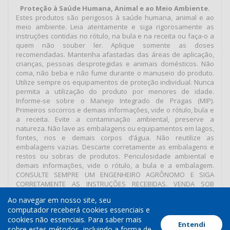
Proteção à Saúde Humana, Animal e ao Meio Ambiente.
Estes produtos são perigosos à saúde humana, animal e ao
meio ambiente. Leia atentamente e siga rigorosamente as
instruções contidas no rótulo, na bula e na receita ou faça-o a
quem não souber ler. Aplique somente as doses
recomendadas. Mantenha afastadas das áreas de aplicação,
crianças, pessoas desprotegidas e animais domésticos. Não
coma, não beba e não fume durante o manuseio do produto.
Utilize sempre os equipamentos de proteção individual. Nunca
permita a utilização do produto por menores de idade.
Informe-se sobre o Manejo Integrado de Pragas (MIP).
Primeiros socorros e demais informações, vide o rótulo, bula e
a receita. Evite a contaminação ambiental, preserve a
natureza. Não lave as embalagens ou equipamentos em lagos,
fontes, rios e demais corpos d’água. Não reutilize as
embalagens vazias. Descarte corretamente as embalagens e
restos ou sobras de produtos. Periculosidade ambiental e
demais informações, vide o rótulo, a bula e a embalagem.
CONSULTE SEMPRE UM ENGENHEIRO AGRÔNOMO E SIGA
CORRETAMENTE AS INSTRUÇÕES RECEBIDAS. VENDA SOB
RECEITUÁRIO AGRONÔMICO.
Ao navegar em nosso site, seu
computador receberá cookies essenciais e
cookies não essenciais. Para saber mais
Entendi
Termos de Uso
Política de Cookies
Política de Privacidade
sobre estes métodos, incluindo a forma de