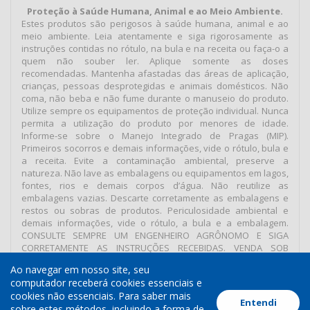
Proteção à Saúde Humana, Animal e ao Meio Ambiente.
Estes produtos são perigosos à saúde humana, animal e ao
meio ambiente. Leia atentamente e siga rigorosamente as
instruções contidas no rótulo, na bula e na receita ou faça-o a
quem não souber ler. Aplique somente as doses
recomendadas. Mantenha afastadas das áreas de aplicação,
crianças, pessoas desprotegidas e animais domésticos. Não
coma, não beba e não fume durante o manuseio do produto.
Utilize sempre os equipamentos de proteção individual. Nunca
permita a utilização do produto por menores de idade.
Informe-se sobre o Manejo Integrado de Pragas (MIP).
Primeiros socorros e demais informações, vide o rótulo, bula e
a receita. Evite a contaminação ambiental, preserve a
natureza. Não lave as embalagens ou equipamentos em lagos,
fontes, rios e demais corpos d’água. Não reutilize as
embalagens vazias. Descarte corretamente as embalagens e
restos ou sobras de produtos. Periculosidade ambiental e
demais informações, vide o rótulo, a bula e a embalagem.
CONSULTE SEMPRE UM ENGENHEIRO AGRÔNOMO E SIGA
CORRETAMENTE AS INSTRUÇÕES RECEBIDAS. VENDA SOB
RECEITUÁRIO AGRONÔMICO.
Ao navegar em nosso site, seu
computador receberá cookies essenciais e
cookies não essenciais. Para saber mais
Entendi
Termos de Uso
Política de Cookies
Política de Privacidade
sobre estes métodos, incluindo a forma de