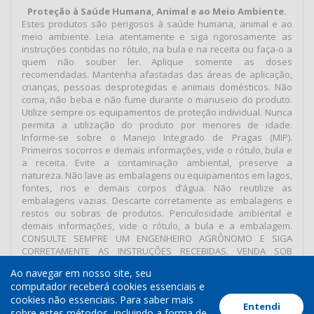
Proteção à Saúde Humana, Animal e ao Meio Ambiente.
Estes produtos são perigosos à saúde humana, animal e ao
meio ambiente. Leia atentamente e siga rigorosamente as
instruções contidas no rótulo, na bula e na receita ou faça-o a
quem não souber ler. Aplique somente as doses
recomendadas. Mantenha afastadas das áreas de aplicação,
crianças, pessoas desprotegidas e animais domésticos. Não
coma, não beba e não fume durante o manuseio do produto.
Utilize sempre os equipamentos de proteção individual. Nunca
permita a utilização do produto por menores de idade.
Informe-se sobre o Manejo Integrado de Pragas (MIP).
Primeiros socorros e demais informações, vide o rótulo, bula e
a receita. Evite a contaminação ambiental, preserve a
natureza. Não lave as embalagens ou equipamentos em lagos,
fontes, rios e demais corpos d’água. Não reutilize as
embalagens vazias. Descarte corretamente as embalagens e
restos ou sobras de produtos. Periculosidade ambiental e
demais informações, vide o rótulo, a bula e a embalagem.
CONSULTE SEMPRE UM ENGENHEIRO AGRÔNOMO E SIGA
CORRETAMENTE AS INSTRUÇÕES RECEBIDAS. VENDA SOB
RECEITUÁRIO AGRONÔMICO.
Ao navegar em nosso site, seu
computador receberá cookies essenciais e
cookies não essenciais. Para saber mais
Entendi
Termos de Uso
Política de Cookies
Política de Privacidade
sobre estes métodos, incluindo a forma de