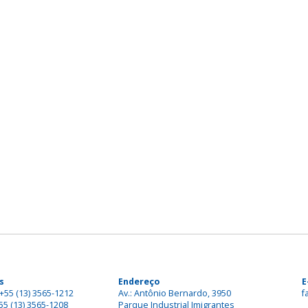
s
Endereço
E
+55 (13) 3565-1212
Av.: Antônio Bernardo, 3950
f
55 (13) 3565-1208
Parque Industrial Imigrantes