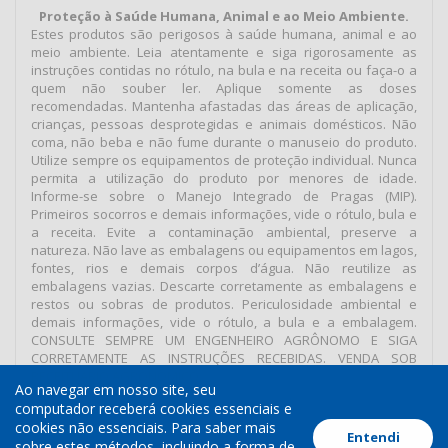
Proteção à Saúde Humana, Animal e ao Meio Ambiente.
Estes produtos são perigosos à saúde humana, animal e ao
meio ambiente. Leia atentamente e siga rigorosamente as
instruções contidas no rótulo, na bula e na receita ou faça-o a
quem não souber ler. Aplique somente as doses
recomendadas. Mantenha afastadas das áreas de aplicação,
crianças, pessoas desprotegidas e animais domésticos. Não
coma, não beba e não fume durante o manuseio do produto.
Utilize sempre os equipamentos de proteção individual. Nunca
permita a utilização do produto por menores de idade.
Informe-se sobre o Manejo Integrado de Pragas (MIP).
Primeiros socorros e demais informações, vide o rótulo, bula e
a receita. Evite a contaminação ambiental, preserve a
natureza. Não lave as embalagens ou equipamentos em lagos,
fontes, rios e demais corpos d’água. Não reutilize as
embalagens vazias. Descarte corretamente as embalagens e
restos ou sobras de produtos. Periculosidade ambiental e
demais informações, vide o rótulo, a bula e a embalagem.
CONSULTE SEMPRE UM ENGENHEIRO AGRÔNOMO E SIGA
CORRETAMENTE AS INSTRUÇÕES RECEBIDAS. VENDA SOB
RECEITUÁRIO AGRONÔMICO.
Ao navegar em nosso site, seu
computador receberá cookies essenciais e
cookies não essenciais. Para saber mais
Entendi
Termos de Uso
Política de Cookies
Política de Privacidade
sobre estes métodos, incluindo a forma de