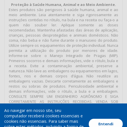
Proteção à Saúde Humana, Animal e ao Meio Ambiente.
Estes produtos são perigosos à saúde humana, animal e ao
meio ambiente. Leia atentamente e siga rigorosamente as
instruções contidas no rótulo, na bula e na receita ou faça-o a
quem não souber ler. Aplique somente as doses
recomendadas. Mantenha afastadas das áreas de aplicação,
crianças, pessoas desprotegidas e animais domésticos. Não
coma, não beba e não fume durante o manuseio do produto.
Utilize sempre os equipamentos de proteção individual. Nunca
permita a utilização do produto por menores de idade.
Informe-se sobre o Manejo Integrado de Pragas (MIP).
Primeiros socorros e demais informações, vide o rótulo, bula e
a receita. Evite a contaminação ambiental, preserve a
natureza. Não lave as embalagens ou equipamentos em lagos,
fontes, rios e demais corpos d’água. Não reutilize as
embalagens vazias. Descarte corretamente as embalagens e
restos ou sobras de produtos. Periculosidade ambiental e
demais informações, vide o rótulo, a bula e a embalagem.
CONSULTE SEMPRE UM ENGENHEIRO AGRÔNOMO E SIGA
CORRETAMENTE AS INSTRUÇÕES RECEBIDAS. VENDA SOB
RECEITUÁRIO AGRONÔMICO.
Ao navegar em nosso site, seu
computador receberá cookies essenciais e
cookies não essenciais. Para saber mais
Entendi
Termos de Uso
Política de Cookies
Política de Privacidade
sobre estes métodos, incluindo a forma de