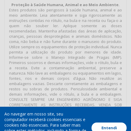
Proteção à Saúde Humana, Animal e ao Meio Ambiente.
Estes produtos são perigosos à saúde humana, animal e ao
meio ambiente. Leia atentamente e siga rigorosamente as
instruções contidas no rótulo, na bula e na receita ou faça-o a
quem não souber ler. Aplique somente as doses
recomendadas. Mantenha afastadas das áreas de aplicação,
crianças, pessoas desprotegidas e animais domésticos. Não
coma, não beba e não fume durante o manuseio do produto.
Utilize sempre os equipamentos de proteção individual. Nunca
permita a utilização do produto por menores de idade.
Informe-se sobre o Manejo Integrado de Pragas (MIP).
Primeiros socorros e demais informações, vide o rótulo, bula e
a receita. Evite a contaminação ambiental, preserve a
natureza. Não lave as embalagens ou equipamentos em lagos,
fontes, rios e demais corpos d’água. Não reutilize as
embalagens vazias. Descarte corretamente as embalagens e
restos ou sobras de produtos. Periculosidade ambiental e
demais informações, vide o rótulo, a bula e a embalagem.
CONSULTE SEMPRE UM ENGENHEIRO AGRÔNOMO E SIGA
CORRETAMENTE AS INSTRUÇÕES RECEBIDAS. VENDA SOB
RECEITUÁRIO AGRONÔMICO.
Ao navegar em nosso site, seu
computador receberá cookies essenciais e
cookies não essenciais. Para saber mais
Entendi
Termos de Uso
Política de Cookies
Política de Privacidade
sobre estes métodos, incluindo a forma de