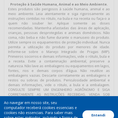
Proteção à Saúde Humana, Animal e ao Meio Ambiente.
Estes produtos são perigosos à saúde humana, animal e ao
meio ambiente. Leia atentamente e siga rigorosamente as
instruções contidas no rótulo, na bula e na receita ou faça-o a
quem não souber ler. Aplique somente as doses
recomendadas. Mantenha afastadas das áreas de aplicação,
crianças, pessoas desprotegidas e animais domésticos. Não
coma, não beba e não fume durante o manuseio do produto.
Utilize sempre os equipamentos de proteção individual. Nunca
permita a utilização do produto por menores de idade.
Informe-se sobre o Manejo Integrado de Pragas (MIP).
Primeiros socorros e demais informações, vide o rótulo, bula e
a receita. Evite a contaminação ambiental, preserve a
natureza. Não lave as embalagens ou equipamentos em lagos,
fontes, rios e demais corpos d’água. Não reutilize as
embalagens vazias. Descarte corretamente as embalagens e
restos ou sobras de produtos. Periculosidade ambiental e
demais informações, vide o rótulo, a bula e a embalagem.
CONSULTE SEMPRE UM ENGENHEIRO AGRÔNOMO E SIGA
CORRETAMENTE AS INSTRUÇÕES RECEBIDAS. VENDA SOB
RECEITUÁRIO AGRONÔMICO.
Ao navegar em nosso site, seu
computador receberá cookies essenciais e
cookies não essenciais. Para saber mais
Entendi
Termos de Uso
Política de Cookies
Política de Privacidade
sobre estes métodos, incluindo a forma de