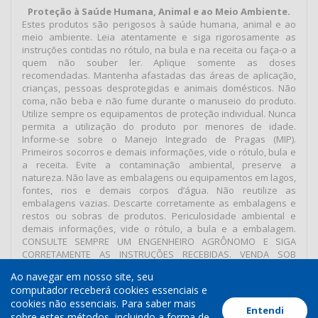
Proteção à Saúde Humana, Animal e ao Meio Ambiente.
Estes produtos são perigosos à saúde humana, animal e ao
meio ambiente. Leia atentamente e siga rigorosamente as
instruções contidas no rótulo, na bula e na receita ou faça-o a
quem não souber ler. Aplique somente as doses
recomendadas. Mantenha afastadas das áreas de aplicação,
crianças, pessoas desprotegidas e animais domésticos. Não
coma, não beba e não fume durante o manuseio do produto.
Utilize sempre os equipamentos de proteção individual. Nunca
permita a utilização do produto por menores de idade.
Informe-se sobre o Manejo Integrado de Pragas (MIP).
Primeiros socorros e demais informações, vide o rótulo, bula e
a receita. Evite a contaminação ambiental, preserve a
natureza. Não lave as embalagens ou equipamentos em lagos,
fontes, rios e demais corpos d’água. Não reutilize as
embalagens vazias. Descarte corretamente as embalagens e
restos ou sobras de produtos. Periculosidade ambiental e
demais informações, vide o rótulo, a bula e a embalagem.
CONSULTE SEMPRE UM ENGENHEIRO AGRÔNOMO E SIGA
CORRETAMENTE AS INSTRUÇÕES RECEBIDAS. VENDA SOB
RECEITUÁRIO AGRONÔMICO.
Ao navegar em nosso site, seu
computador receberá cookies essenciais e
cookies não essenciais. Para saber mais
Entendi
Termos de Uso
Política de Cookies
Política de Privacidade
sobre estes métodos, incluindo a forma de