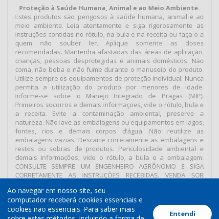
Proteção à Saúde Humana, Animal e ao Meio Ambiente.
Estes produtos são perigosos à saúde humana, animal e ao
meio ambiente. Leia atentamente e siga rigorosamente as
instruções contidas no rótulo, na bula e na receita ou faça-o a
quem não souber ler. Aplique somente as doses
recomendadas. Mantenha afastadas das áreas de aplicação,
crianças, pessoas desprotegidas e animais domésticos. Não
coma, não beba e não fume durante o manuseio do produto.
Utilize sempre os equipamentos de proteção individual. Nunca
permita a utilização do produto por menores de idade.
Informe-se sobre o Manejo Integrado de Pragas (MIP).
Primeiros socorros e demais informações, vide o rótulo, bula e
a receita. Evite a contaminação ambiental, preserve a
natureza. Não lave as embalagens ou equipamentos em lagos,
fontes, rios e demais corpos d’água. Não reutilize as
embalagens vazias. Descarte corretamente as embalagens e
restos ou sobras de produtos. Periculosidade ambiental e
demais informações, vide o rótulo, a bula e a embalagem.
CONSULTE SEMPRE UM ENGENHEIRO AGRÔNOMO E SIGA
CORRETAMENTE AS INSTRUÇÕES RECEBIDAS. VENDA SOB
RECEITUÁRIO AGRONÔMICO.
Ao navegar em nosso site, seu
computador receberá cookies essenciais e
cookies não essenciais. Para saber mais
Entendi
Termos de Uso
Política de Cookies
Política de Privacidade
sobre estes métodos, incluindo a forma de