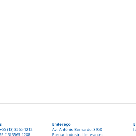
s
Endereço
E
+55 (13) 3565-1212
Av.: Antônio Bernardo, 3950
f
55 (13) 3565-1208
Parque Industrial Imigrantes