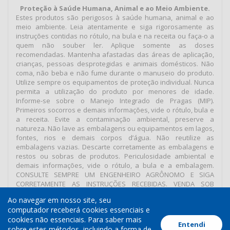
Proteção à Saúde Humana, Animal e ao Meio Ambiente.
Estes produtos são perigosos à saúde humana, animal e ao
meio ambiente. Leia atentamente e siga rigorosamente as
instruções contidas no rótulo, na bula e na receita ou faça-o a
quem não souber ler. Aplique somente as doses
recomendadas. Mantenha afastadas das áreas de aplicação,
crianças, pessoas desprotegidas e animais domésticos. Não
coma, não beba e não fume durante o manuseio do produto.
Utilize sempre os equipamentos de proteção individual. Nunca
permita a utilização do produto por menores de idade.
Informe-se sobre o Manejo Integrado de Pragas (MIP).
Primeiros socorros e demais informações, vide o rótulo, bula e
a receita. Evite a contaminação ambiental, preserve a
natureza. Não lave as embalagens ou equipamentos em lagos,
fontes, rios e demais corpos d’água. Não reutilize as
embalagens vazias. Descarte corretamente as embalagens e
restos ou sobras de produtos. Periculosidade ambiental e
demais informações, vide o rótulo, a bula e a embalagem.
CONSULTE SEMPRE UM ENGENHEIRO AGRÔNOMO E SIGA
CORRETAMENTE AS INSTRUÇÕES RECEBIDAS. VENDA SOB
RECEITUÁRIO AGRONÔMICO.
Ao navegar em nosso site, seu
computador receberá cookies essenciais e
cookies não essenciais. Para saber mais
Entendi
Termos de Uso
Política de Cookies
Política de Privacidade
sobre estes métodos, incluindo a forma de