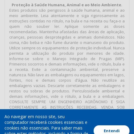
Proteção à Saúde Humana, Animal e ao Meio Ambiente.
Estes produtos são perigosos à saúde humana, animal e ao
meio ambiente. Leia atentamente e siga rigorosamente as
instruções contidas no rótulo, na bula e na receita ou faça-o a
quem não souber ler. Aplique somente as doses
recomendadas. Mantenha afastadas das áreas de aplicação,
crianças, pessoas desprotegidas e animais domésticos. Não
coma, não beba e não fume durante o manuseio do produto.
Utilize sempre os equipamentos de proteção individual. Nunca
permita a utilização do produto por menores de idade.
Informe-se sobre o Manejo Integrado de Pragas (MIP).
Primeiros socorros e demais informações, vide o rótulo, bula e
a receita. Evite a contaminação ambiental, preserve a
natureza. Não lave as embalagens ou equipamentos em lagos,
fontes, rios e demais corpos d’água. Não reutilize as
embalagens vazias. Descarte corretamente as embalagens e
restos ou sobras de produtos. Periculosidade ambiental e
demais informações, vide o rótulo, a bula e a embalagem.
CONSULTE SEMPRE UM ENGENHEIRO AGRÔNOMO E SIGA
CORRETAMENTE AS INSTRUÇÕES RECEBIDAS. VENDA SOB
RECEITUÁRIO AGRONÔMICO.
Ao navegar em nosso site, seu
computador receberá cookies essenciais e
cookies não essenciais. Para saber mais
Entendi
Termos de Uso
Política de Cookies
Política de Privacidade
sobre estes métodos, incluindo a forma de