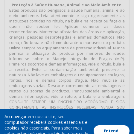
Proteção à Saúde Humana, Animal e ao Meio Ambiente.
Estes produtos são perigosos à saúde humana, animal e ao
meio ambiente. Leia atentamente e siga rigorosamente as
instruções contidas no rótulo, na bula e na receita ou faça-o a
quem não souber ler. Aplique somente as doses
recomendadas. Mantenha afastadas das áreas de aplicação,
crianças, pessoas desprotegidas e animais domésticos. Não
coma, não beba e não fume durante o manuseio do produto.
Utilize sempre os equipamentos de proteção individual. Nunca
permita a utilização do produto por menores de idade.
Informe-se sobre o Manejo Integrado de Pragas (MIP).
Primeiros socorros e demais informações, vide o rótulo, bula e
a receita. Evite a contaminação ambiental, preserve a
natureza. Não lave as embalagens ou equipamentos em lagos,
fontes, rios e demais corpos d’água. Não reutilize as
embalagens vazias. Descarte corretamente as embalagens e
restos ou sobras de produtos. Periculosidade ambiental e
demais informações, vide o rótulo, a bula e a embalagem.
CONSULTE SEMPRE UM ENGENHEIRO AGRÔNOMO E SIGA
CORRETAMENTE AS INSTRUÇÕES RECEBIDAS. VENDA SOB
RECEITUÁRIO AGRONÔMICO.
Ao navegar em nosso site, seu
computador receberá cookies essenciais e
cookies não essenciais. Para saber mais
Entendi
Termos de Uso
Política de Cookies
Política de Privacidade
sobre estes métodos, incluindo a forma de