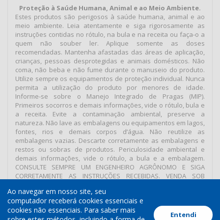
Proteção à Saúde Humana, Animal e ao Meio Ambiente.
Estes produtos são perigosos à saúde humana, animal e ao
meio ambiente. Leia atentamente e siga rigorosamente as
instruções contidas no rótulo, na bula e na receita ou faça-o a
quem não souber ler. Aplique somente as doses
recomendadas. Mantenha afastadas das áreas de aplicação,
crianças, pessoas desprotegidas e animais domésticos. Não
coma, não beba e não fume durante o manuseio do produto.
Utilize sempre os equipamentos de proteção individual. Nunca
permita a utilização do produto por menores de idade.
Informe-se sobre o Manejo Integrado de Pragas (MIP).
Primeiros socorros e demais informações, vide o rótulo, bula e
a receita. Evite a contaminação ambiental, preserve a
natureza. Não lave as embalagens ou equipamentos em lagos,
fontes, rios e demais corpos d’água. Não reutilize as
embalagens vazias. Descarte corretamente as embalagens e
restos ou sobras de produtos. Periculosidade ambiental e
demais informações, vide o rótulo, a bula e a embalagem.
CONSULTE SEMPRE UM ENGENHEIRO AGRÔNOMO E SIGA
CORRETAMENTE AS INSTRUÇÕES RECEBIDAS. VENDA SOB
RECEITUÁRIO AGRONÔMICO.
Ao navegar em nosso site, seu
computador receberá cookies essenciais e
cookies não essenciais. Para saber mais
Entendi
Termos de Uso
Política de Cookies
Política de Privacidade
sobre estes métodos, incluindo a forma de