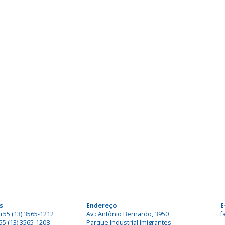
s
Endereço
E
+55 (13) 3565-1212
Av.: Antônio Bernardo, 3950
f
55 (13) 3565-1208
Parque Industrial Imigrantes