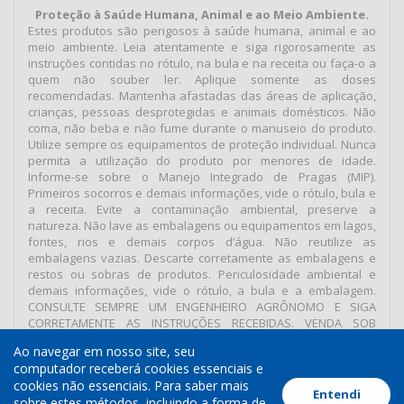
Proteção à Saúde Humana, Animal e ao Meio Ambiente.
Estes produtos são perigosos à saúde humana, animal e ao
meio ambiente. Leia atentamente e siga rigorosamente as
instruções contidas no rótulo, na bula e na receita ou faça-o a
quem não souber ler. Aplique somente as doses
recomendadas. Mantenha afastadas das áreas de aplicação,
crianças, pessoas desprotegidas e animais domésticos. Não
coma, não beba e não fume durante o manuseio do produto.
Utilize sempre os equipamentos de proteção individual. Nunca
permita a utilização do produto por menores de idade.
Informe-se sobre o Manejo Integrado de Pragas (MIP).
Primeiros socorros e demais informações, vide o rótulo, bula e
a receita. Evite a contaminação ambiental, preserve a
natureza. Não lave as embalagens ou equipamentos em lagos,
fontes, rios e demais corpos d’água. Não reutilize as
embalagens vazias. Descarte corretamente as embalagens e
restos ou sobras de produtos. Periculosidade ambiental e
demais informações, vide o rótulo, a bula e a embalagem.
CONSULTE SEMPRE UM ENGENHEIRO AGRÔNOMO E SIGA
CORRETAMENTE AS INSTRUÇÕES RECEBIDAS. VENDA SOB
RECEITUÁRIO AGRONÔMICO.
Ao navegar em nosso site, seu
computador receberá cookies essenciais e
cookies não essenciais. Para saber mais
Entendi
Termos de Uso
Política de Cookies
Política de Privacidade
sobre estes métodos, incluindo a forma de