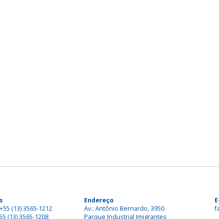
s
Endereço
E
+55 (13) 3565-1212
Av.: Antônio Bernardo, 3950
f
55 (13) 3565-1208
Parque Industrial Imigrantes