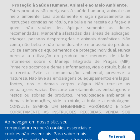
Proteção à Saúde Humana, Animal e ao Meio Ambiente.
Estes produtos são perigosos à saúde humana, animal e ao
meio ambiente. Leia atentamente e siga rigorosamente as
instruções contidas no rótulo, na bula e na receita ou faça-o a
quem não souber ler. Aplique somente as doses
recomendadas. Mantenha afastadas das áreas de aplicação,
crianças, pessoas desprotegidas e animais domésticos. Não
coma, não beba e não fume durante o manuseio do produto.
Utilize sempre os equipamentos de proteção individual. Nunca
permita a utilização do produto por menores de idade.
Informe-se sobre o Manejo Integrado de Pragas (MIP).
Primeiros socorros e demais informações, vide o rótulo, bula e
a receita. Evite a contaminação ambiental, preserve a
natureza. Não lave as embalagens ou equipamentos em lagos,
fontes, rios e demais corpos d’água. Não reutilize as
embalagens vazias. Descarte corretamente as embalagens e
restos ou sobras de produtos. Periculosidade ambiental e
demais informações, vide o rótulo, a bula e a embalagem.
CONSULTE SEMPRE UM ENGENHEIRO AGRÔNOMO E SIGA
CORRETAMENTE AS INSTRUÇÕES RECEBIDAS. VENDA SOB
RECEITUÁRIO AGRONÔMICO.
Ao navegar em nosso site, seu
computador receberá cookies essenciais e
cookies não essenciais. Para saber mais
Entendi
Termos de Uso
Política de Cookies
Política de Privacidade
sobre estes métodos, incluindo a forma de