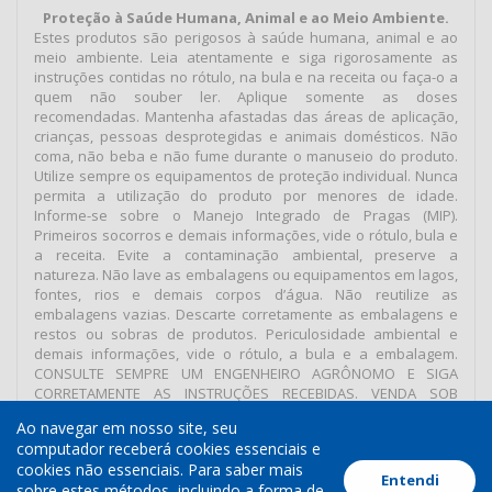
Proteção à Saúde Humana, Animal e ao Meio Ambiente.
Estes produtos são perigosos à saúde humana, animal e ao
meio ambiente. Leia atentamente e siga rigorosamente as
instruções contidas no rótulo, na bula e na receita ou faça-o a
quem não souber ler. Aplique somente as doses
recomendadas. Mantenha afastadas das áreas de aplicação,
crianças, pessoas desprotegidas e animais domésticos. Não
coma, não beba e não fume durante o manuseio do produto.
Utilize sempre os equipamentos de proteção individual. Nunca
permita a utilização do produto por menores de idade.
Informe-se sobre o Manejo Integrado de Pragas (MIP).
Primeiros socorros e demais informações, vide o rótulo, bula e
a receita. Evite a contaminação ambiental, preserve a
natureza. Não lave as embalagens ou equipamentos em lagos,
fontes, rios e demais corpos d’água. Não reutilize as
embalagens vazias. Descarte corretamente as embalagens e
restos ou sobras de produtos. Periculosidade ambiental e
demais informações, vide o rótulo, a bula e a embalagem.
CONSULTE SEMPRE UM ENGENHEIRO AGRÔNOMO E SIGA
CORRETAMENTE AS INSTRUÇÕES RECEBIDAS. VENDA SOB
RECEITUÁRIO AGRONÔMICO.
Ao navegar em nosso site, seu
computador receberá cookies essenciais e
cookies não essenciais. Para saber mais
Entendi
Termos de Uso
Política de Cookies
Política de Privacidade
sobre estes métodos, incluindo a forma de