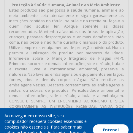
Proteção à Saúde Humana, Animal e ao Meio Ambiente.
Estes produtos são perigosos à saúde humana, animal e ao
meio ambiente. Leia atentamente e siga rigorosamente as
instruções contidas no rótulo, na bula e na receita ou faça-o a
quem não souber ler. Aplique somente as doses
recomendadas. Mantenha afastadas das áreas de aplicação,
crianças, pessoas desprotegidas e animais domésticos. Não
coma, não beba e não fume durante o manuseio do produto.
Utilize sempre os equipamentos de proteção individual. Nunca
permita a utilização do produto por menores de idade.
Informe-se sobre o Manejo Integrado de Pragas (MIP).
Primeiros socorros e demais informações, vide o rótulo, bula e
a receita. Evite a contaminação ambiental, preserve a
natureza. Não lave as embalagens ou equipamentos em lagos,
fontes, rios e demais corpos d’água. Não reutilize as
embalagens vazias. Descarte corretamente as embalagens e
restos ou sobras de produtos. Periculosidade ambiental e
demais informações, vide o rótulo, a bula e a embalagem.
CONSULTE SEMPRE UM ENGENHEIRO AGRÔNOMO E SIGA
CORRETAMENTE AS INSTRUÇÕES RECEBIDAS. VENDA SOB
RECEITUÁRIO AGRONÔMICO.
Ao navegar em nosso site, seu
computador receberá cookies essenciais e
cookies não essenciais. Para saber mais
Entendi
Termos de Uso
Política de Cookies
Política de Privacidade
sobre estes métodos, incluindo a forma de