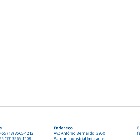
s
Endereço
E
+55 (13) 3565-1212
Av.: Antônio Bernardo, 3950
f
55 (13) 3565-1208
Parque Industrial Imigrantes