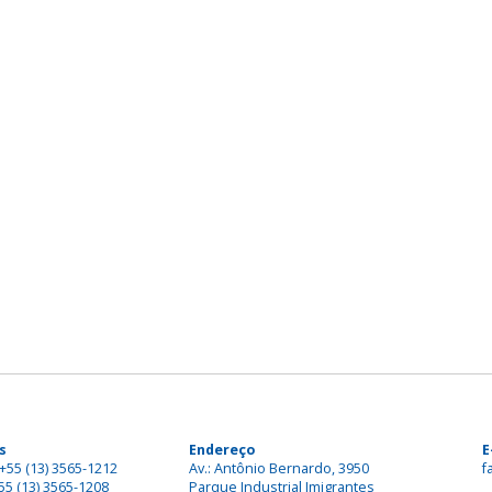
s
Endereço
E
+55 (13) 3565-1212
Av.: Antônio Bernardo, 3950
f
55 (13) 3565-1208
Parque Industrial Imigrantes