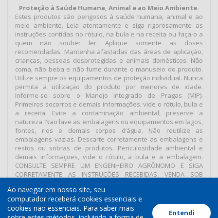
Proteção à Saúde Humana, Animal e ao Meio Ambiente.
Estes produtos são perigosos à saúde humana, animal e ao
meio ambiente. Leia atentamente e siga rigorosamente as
instruções contidas no rótulo, na bula e na receita ou faça-o a
quem não souber ler. Aplique somente as doses
recomendadas. Mantenha afastadas das áreas de aplicação,
crianças, pessoas desprotegidas e animais domésticos. Não
coma, não beba e não fume durante o manuseio do produto.
Utilize sempre os equipamentos de proteção individual. Nunca
permita a utilização do produto por menores de idade.
Informe-se sobre o Manejo Integrado de Pragas (MIP).
Primeiros socorros e demais informações, vide o rótulo, bula e
a receita. Evite a contaminação ambiental, preserve a
natureza. Não lave as embalagens ou equipamentos em lagos,
fontes, rios e demais corpos d’água. Não reutilize as
embalagens vazias. Descarte corretamente as embalagens e
restos ou sobras de produtos. Periculosidade ambiental e
demais informações, vide o rótulo, a bula e a embalagem.
CONSULTE SEMPRE UM ENGENHEIRO AGRÔNOMO E SIGA
CORRETAMENTE AS INSTRUÇÕES RECEBIDAS. VENDA SOB
RECEITUÁRIO AGRONÔMICO.
Ao navegar em nosso site, seu
computador receberá cookies essenciais e
cookies não essenciais. Para saber mais
Entendi
Termos de Uso
Política de Cookies
Política de Privacidade
sobre estes métodos, incluindo a forma de