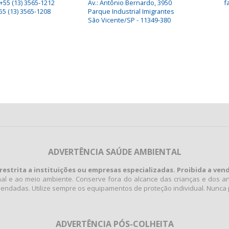
+55 (13) 3565-1212
Av.: Antônio Bernardo, 3950
f
55 (13) 3565-1208
Parque Industrial Imigrantes
São Vicente/SP - 11349-380
ADVERTÊNCIA SAÚDE AMBIENTAL
restrita a instituições ou empresas especializadas. Proibida a venda
l e ao meio ambiente. Conserve fora do alcance das crianças e dos an
endadas. Utilize sempre os equipamentos de proteção individual. Nunca 
ADVERTÊNCIA PÓS-COLHEITA