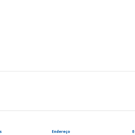
s
Endereço
E