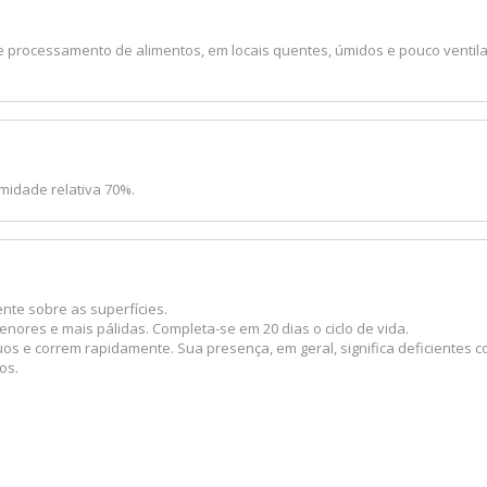
processamento de alimentos, em locais quentes, úmidos e pouco ventil
umidade relativa 70%.
nte sobre as superfícies.
nores e mais pálidas. Completa-se em 20 dias o ciclo de vida.
uos e correm rapidamente. Sua presença, em geral, significa deficiente
os.